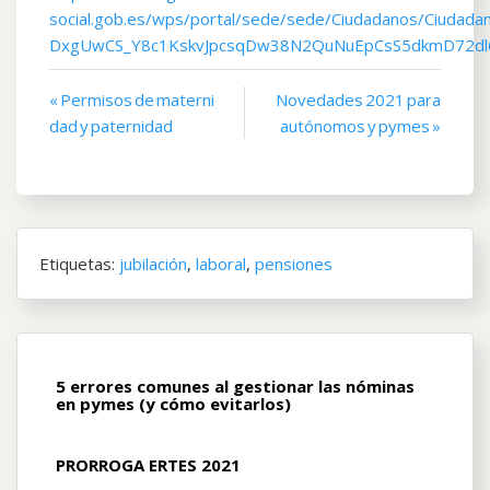
social.gob.es/wps/portal/sede/sede/Ciudadanos/Ciudada
DxgUwCS_Y8c1KskvJpcsqDw38N2QuNuEpCsS5dkmD72dl
Navegación
« Permisos de materni
Novedades 2021 para
dad y paternidad
autónomos y pymes »
de
entradas
Etiquetas:
jubilación
,
laboral
,
pensiones
5 errores comunes al gestionar las nóminas
en pymes (y cómo evitarlos)
PRORROGA ERTES 2021