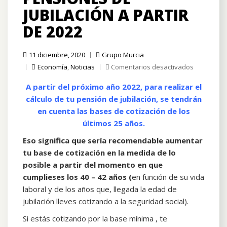
JUBILACIÓN A PARTIR
DE 2022
11 diciembre, 2020
Grupo Murcia
en
Economía
,
Noticias
Comentarios desactivados
Cálculo
A partir del próximo año 2022, para realizar el
de
pensiones
cálculo de tu pensión de jubilación, se tendrán
de
en cuenta las bases de cotización de
los
jubilación
últimos 25 años
.
a
partir
Eso significa que sería recomendable aumentar
de
tu base de cotización en la medida de lo
2022
posible a partir del momento en que
cumplieses los 40 – 42 años (
en función de su vida
laboral y de los años que, llegada la edad de
jubilación lleves cotizando a la seguridad social).
Si estás cotizando por la base mínima , te