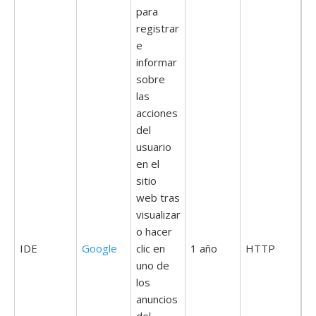
para
registrar
e
informar
sobre
las
acciones
del
usuario
en el
sitio
web tras
visualizar
o hacer
IDE
Google
clic en
1 año
HTTP
uno de
los
anuncios
del