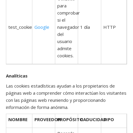
para
comprobar
si el
test_cookie
Google
navegador
1 día
HTTP
del
usuario
admite
cookies.
Analíticas
Las cookies estadísticas ayudan a los propietarios de
páginas web a comprender cómo interactúan los visitantes
con las páginas web reuniendo y proporcionando
información de forma anónima.
NOMBRE
PROVEEDOR
PROPÓSITO
CADUCIDAD
TIPO