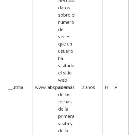
Recopila
datos
sobre el
número
de
veces
que un
usuario
ha
visitado
el sitio
web
__utma
www.iabspain.es
además
2 años
HTTP
de las
fechas
de la
primera
visita y
de la