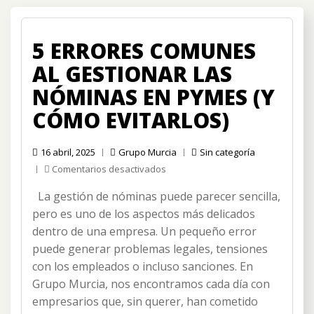
5 ERRORES COMUNES
AL GESTIONAR LAS
NÓMINAS EN PYMES (Y
CÓMO EVITARLOS)
16 abril, 2025
Grupo Murcia
Sin categoría
en
Comentarios desactivados
5
La gestión de nóminas puede parecer sencilla,
errores
comunes
pero es uno de los aspectos más delicados
al
dentro de una empresa. Un pequeño error
gestionar
puede generar problemas legales, tensiones
las
con los empleados o incluso sanciones. En
nóminas
en
Grupo Murcia, nos encontramos cada día con
pymes
empresarios que, sin querer, han cometido
(y