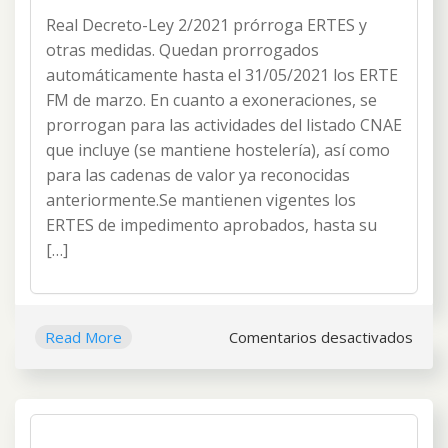
PRORROG
Real Decreto-Ley 2/2021 prórroga ERTES y
ERTES
2021
otras medidas. Quedan prorrogados
automáticamente hasta el 31/05/2021 los ERTE
FM de marzo. En cuanto a exoneraciones, se
prorrogan para las actividades del listado CNAE
que incluye (se mantiene hostelería), así como
para las cadenas de valor ya reconocidas
anteriormente.Se mantienen vigentes los
ERTES de impedimento aprobados, hasta su
[…]
en
Read More
Comentarios desactivados
PRO
ERT
2021