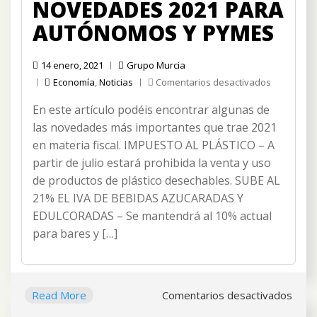
NOVEDADES 2021 PARA
AUTÓNOMOS Y PYMES
14 enero, 2021
Grupo Murcia
en
Economía
,
Noticias
Comentarios desactivados
Novedade
En este artículo podéis encontrar algunas de
2021
para
las novedades más importantes que trae 2021
autónomo
en materia fiscal. IMPUESTO AL PLÁSTICO – A
y
partir de julio estará prohibida la venta y uso
pymes
de productos de plástico desechables. SUBE AL
21% EL IVA DE BEBIDAS AZUCARADAS Y
EDULCORADAS – Se mantendrá al 10% actual
para bares y […]
en
Read More
Comentarios desactivados
Nove