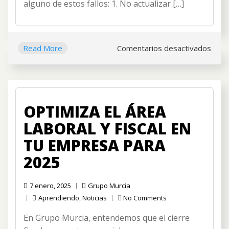
alguno de estos fallos: 1. No actualizar […]
cómo
evitarlos)
en
Read More
Comentarios desactivados
5
erro
comu
al
OPTIMIZA EL ÁREA
gest
las
LABORAL Y FISCAL EN
nómi
TU EMPRESA PARA
en
2025
pym
(y
cóm
7 enero, 2025
Grupo Murcia
evita
Aprendiendo
,
Noticias
No Comments
En Grupo Murcia, entendemos que el cierre