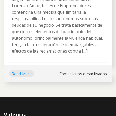
la
Lorenzo Amor, la Ley de Emprendedores
responsabilidad
contendría una medida que limitaría la
de
responsabilidad de los autónomos sobre las
los
deudas de su negocio. Se trata básicamente de
autónomos
por
que ciertos elementos del patrimonio del
las
autónomo, principalmente la vivienda habitual,
deudas
tengan la consideración de inembargables a
de
efectos de las reclamaciones contra […]
su
negocio.
en
Read More
Comentarios desactivados
Límit
en
la
resp
de
los
Valencia