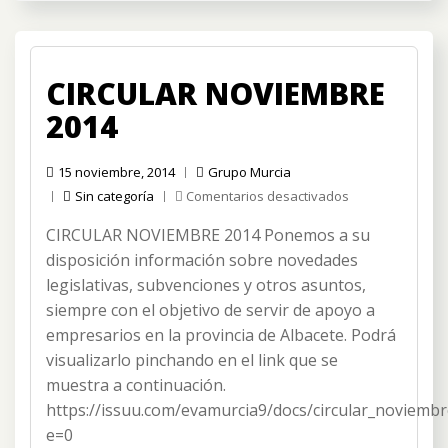
2021
para
autó
CIRCULAR NOVIEMBRE
y
pym
2014
15 noviembre, 2014
Grupo Murcia
en
Sin categoría
Comentarios desactivados
CIRCULAR
CIRCULAR NOVIEMBRE 2014 Ponemos a su
NOVIEMBRE
2014
disposición información sobre novedades
legislativas, subvenciones y otros asuntos,
siempre con el objetivo de servir de apoyo a
empresarios en la provincia de Albacete. Podrá
visualizarlo pinchando en el link que se
muestra a continuación.
https://issuu.com/evamurcia9/docs/circular_noviemb
e=0