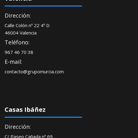
autó
por
Dirección:
las
deud
Calle Colón nº 22 4º D
de
46004 Valencia
su
Teléfono:
negoc
967 46 70 38
E-mail:
contacto@grupomurcia.com
Casas Ibáñez
Dirección:
C/ Paseo Cañada nº 69