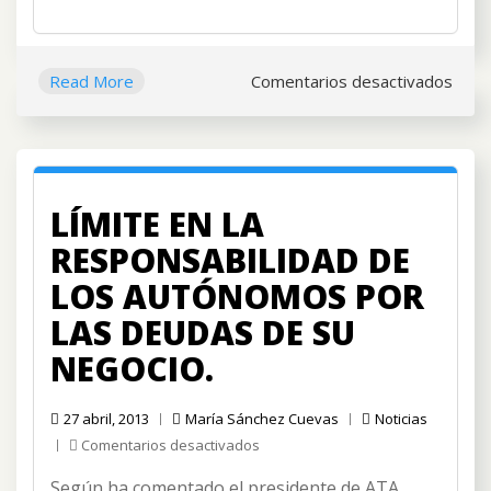
en
Read More
Comentarios desactivados
CIRC
NOV
2014
LÍMITE EN LA
RESPONSABILIDAD DE
LOS AUTÓNOMOS POR
LAS DEUDAS DE SU
NEGOCIO.
27 abril, 2013
María Sánchez Cuevas
Noticias
en
Comentarios desactivados
Límite
Según ha comentado el presidente de ATA,
en