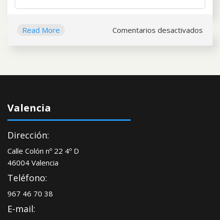
en
Read More
Comentarios desactivados
Perm
de
mate
y
pate
Valencia
Dirección:
Calle Colón nº 22 4º D
46004 Valencia
Teléfono:
967 46 70 38
E-mail: