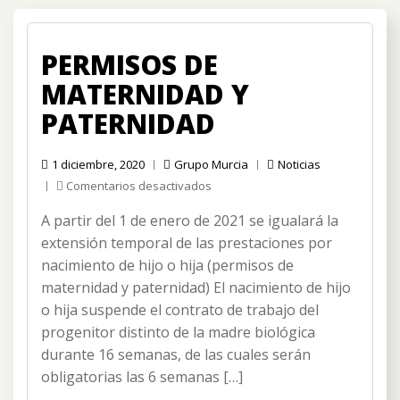
PERMISOS DE
MATERNIDAD Y
PATERNIDAD
1 diciembre, 2020
Grupo Murcia
Noticias
en
Comentarios desactivados
Permisos
A partir del 1 de enero de 2021 se igualará la
de
maternidad
extensión temporal de las prestaciones por
y
nacimiento de hijo o hija (permisos de
paternidad
maternidad y paternidad) El nacimiento de hijo
o hija suspende el contrato de trabajo del
progenitor distinto de la madre biológica
durante 16 semanas, de las cuales serán
obligatorias las 6 semanas […]