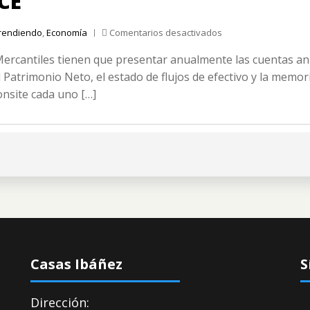
CE
en
rendiendo
,
Economía
Comentarios desactivados
Aprendiendo
ercantiles tienen que presentar anualmente las cuentas anua
economía
y
 Patrimonio Neto, el estado de flujos de efectivo y la memor
finanzas:
onsite cada uno […]
¿Qué
son
las
cuentas
anuales?
El
Balance
Casas Ibáñez
S
Dirección: