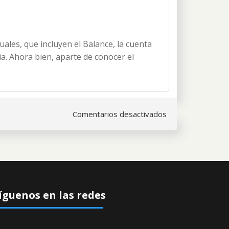
les, que incluyen el Balance, la cuenta
ia. Ahora bien, aparte de conocer el
en
Comentarios desactivados
Aprendiendo
economía
y
finanzas:
¿Qué
son
íguenos en las redes
las
cuentas
anuales?