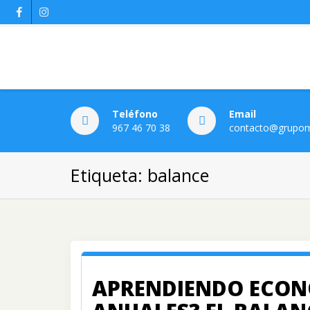
Teléfono
Email
967 46 70 38
contacto@grupom
Etiqueta:
balance
APRENDIENDO ECONO