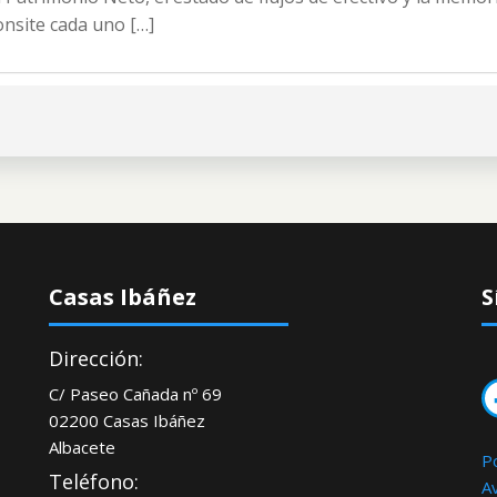
finanzas:
onsite cada uno […]
¿Qué
son
las
cuentas
anuales?
El
Balance
Casas Ibáñez
S
Dirección:
Facebo
C/ Paseo Cañada nº 69
02200 Casas Ibáñez
Albacete
Po
Teléfono:
A