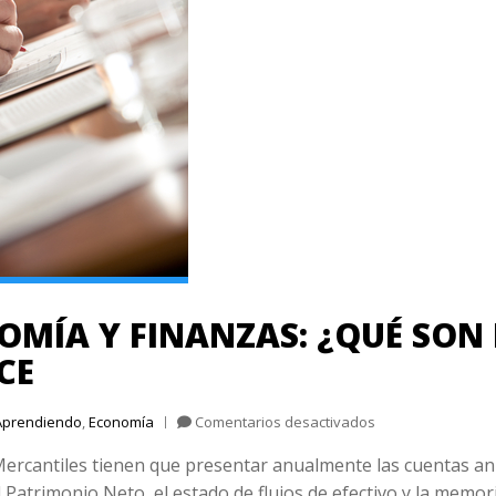
MÍA Y FINANZAS: ¿QUÉ SON
CE
en
Aprendiendo
,
Economía
Comentarios desactivados
Aprendiendo
ercantiles tienen que presentar anualmente las cuentas anua
economía
y
 Patrimonio Neto, el estado de flujos de efectivo y la memor