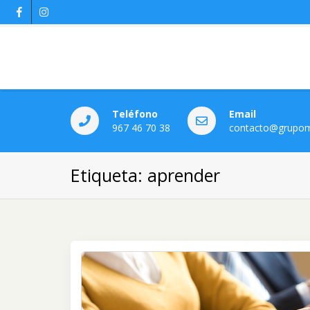
Teléfono
Email
967 46 70 38
contacto@grupom
Etiqueta:
aprender